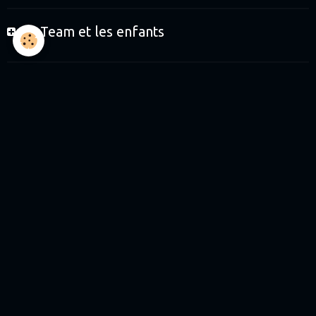
Le Team et les enfants
Le Team et les partenaires
Boutique
Journées de roulage
Journées Baptêmes
Journées Initiation enfants