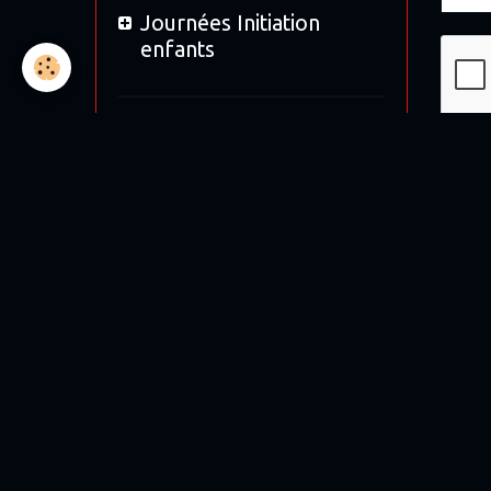
Journées Initiation
enfants
Location
Ajout
Bol d'Or 2019
Bol d'argent 2018
12H de Magny-cours
Moto tour 2017