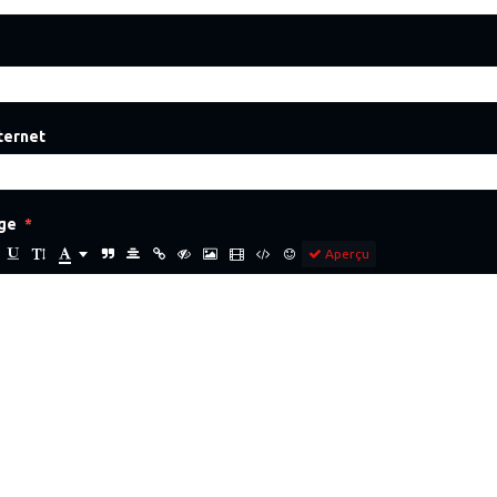
nternet
ge
Aperçu