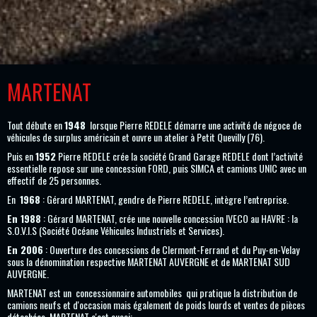
MARTENAT
Tout débute en
1948
lorsque Pierre REDELE démarre une activité de négoce de
véhicules de surplus américain et ouvre un atelier à Petit Quevilly (76).
Puis en
1952
Pierre REDELE crée la société Grand Garage REDELE dont l’activité
essentielle repose sur une concession FORD, puis SIMCA et camions UNIC avec un
effectif de 25 personnes.
En
1968
: Gérard MARTENAT, gendre de Pierre REDELE, intègre l’entreprise.
En 1988
: Gérard MARTENAT, crée une nouvelle concession IVECO au HAVRE : la
S.O.V.I.S (Société Océane Véhicules Industriels et Services).
En 2006
: Ouverture des concessions de Clermont-Ferrand et du Puy-en-Velay
sous la dénomination respective MARTENAT AUVERGNE et de MARTENAT SUD
AUVERGNE.
MARTENAT est
un concessionnaire automobiles qui pratique la distribution de
camions neufs et d'occasion mais également de poids lourds et ventes de pièces
détachées. MARTENAT c'est aussi: