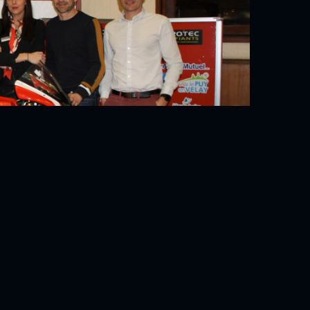
ement associées à l’actualité de notre
associés aux leurs !!! La preuve avec la