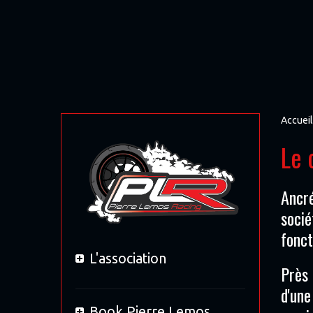
Accueil
Le 
Ancré
socié
fonc
L'association
Près 
d'une
Book Pierre Lemos