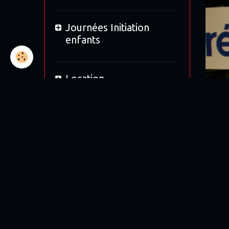
Journées Initiation
enfants
Location
Bol d'Or 2019
Bol d'argent 2018
12H de Magny-cours
Les e
assoc