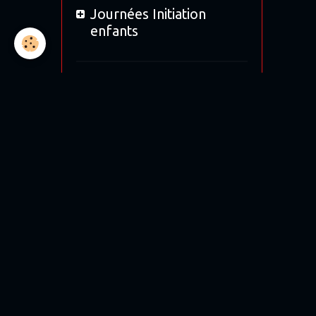
Journées Initiation
enfants
Location
Bol d'Or 2019
Bol d'argent 2018
12H de Magny-cours
Moto tour 2017