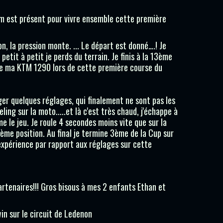
team est présent pour vivre ensemble cette première
n, la pression monte. ... Le départ est donné….! Je
etit à petit je perds du terrain. Je finis à la 13ème
 de ma KTM 1290 lors de cette première course du
ger quelques réglages, qui finalement ne sont pas les
ing sur la moto.....et là c'est très chaud, j'échappe à
me le jeu. Je roule 4 secondes moins vite que sur la
8ème position. Au final je termine 3ème de la Cup sur
'expérience par rapport aux réglages sur cette
artenaires!!! Gros bisous à mes 2 enfants Ethan et
n sur le circuit de Ledenon