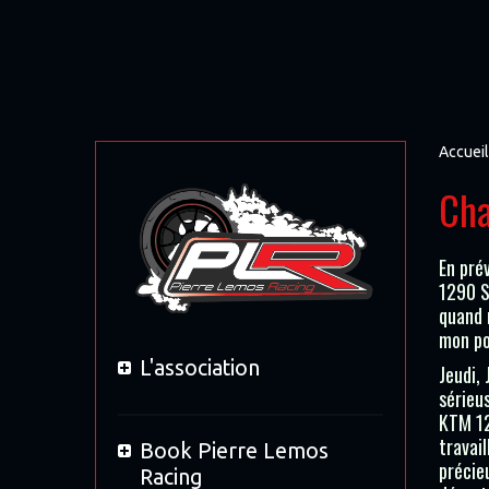
Accueil
Cha
En pré
1290 S
quand 
mon po
L'association
Jeudi, 
sérieu
KTM 12
travai
Book Pierre Lemos
précieu
Racing