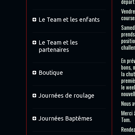
départ
Vendre
course
Le Team et les enfants
Samedi
prends
positi
Le Team et les
challe
partenaires
En pré
bons, n
Boutique
la chut
premiè
le wee
nouvel
Journées de roulage
Nous a
Merci 
Journées Baptêmes
Tom.
Rendez