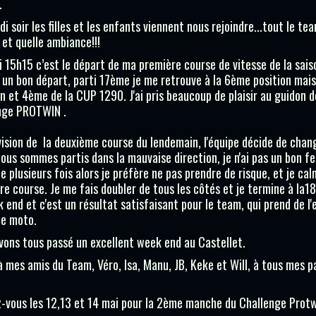
.
di soir les filles et les enfants viennent nous rejoindre...tout le 
 et quelle ambiance!!!
 15h15 c’est le départ de ma première course de vitesse de la saiso
 un bon départ, parti 17ème je me retrouve à la 6ème position mais p
on et 4ème de la CUP 1290. J'ai pris beaucoup de plaisir au guidon
nge PROTWIN .
vision de la deuxième course du lendemain, l'équipe décide de chan
ous sommes partis dans la mauvaise direction, je n'ai pas un bon feel
e plusieurs fois alors je préfère ne pas prendre de risque, et je cal
re course. Je me fais doubler de tous les côtés et je termine à la1
k end et c'est un résultat satisfaisant pour le team, qui prend de l
le moto.
vons tous passé un excellent week end au Castellet.
à mes amis du Team, Véro, Isa, Manu, JB, Keke et Will, à tous mes p
-vous les 12,13 et 14 mai pour la 2ème manche du Challenge Protwi