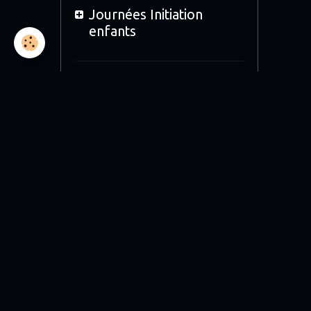
Journées Initiation
enfants
Location
Bol d'Or 2019
Ajou
Bol d'argent 2018
Nom
12H de Magny-cours
E-mail
Moto tour 2017