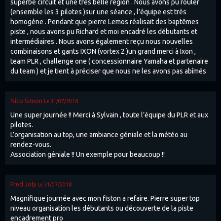
superbe circuit et une très belle région . Nous avons pu rouler
(ensemble les 3 pilotes )sur une séance , l’équipe est très
homogène . Pendant que pierre Lemos réalisait des baptêmes
piste , nous avons pu Richard et moi encadré les débutants et
intermédiaires . Nous avons également reçu nous nouvelles
combinaisons et gants IXON (vortex 2 )un grand merci à Ixon ,
team PLR , challenge one ( concessionnaire Yamaha et partenaire
du team ) et je tient à préciser que nous ne les avons pas abîmés
Nico Simon
Le 31/07/2018
Une super journée !! Merci à Sylvain , toute l’équipe du PLR et aux
pilotes.
L’organisation au top, une ambiance géniale et la météo au
rendez-vous.
Association géniale !! Un exemple pour beaucoup !!
Fred Joly
Le 31/07/2018
Magnifique journée avec mon fiston a refaire. Pierre super top
niveau organisation les débutants ou découverte de la piste
encadrement pro