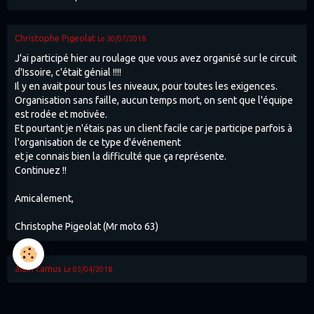
Christophe Pigeolat
Le 30/07/2018
J'ai participé hier au roulage que vous avez organisé sur le circuit
d'Issoire, c'était génial !!!!
Il y en avait pour tous les niveaux, pour toutes les exigences.
Organisation sans faille, aucun temps mort, on sent que l'équipe
est rodée et motivée.
Et pourtant je n'étais pas un client facile car je participe parfois à
l'organisation de ce type d'événement
et je connais bien la difficulté que ça représente.
Continuez !!
Amicalement,
Christophe Pigeolat (Mr moto 63)
alain camus
Le 03/04/2018
whaou !!! t'es au top . super pilote . on se voit au Creusot