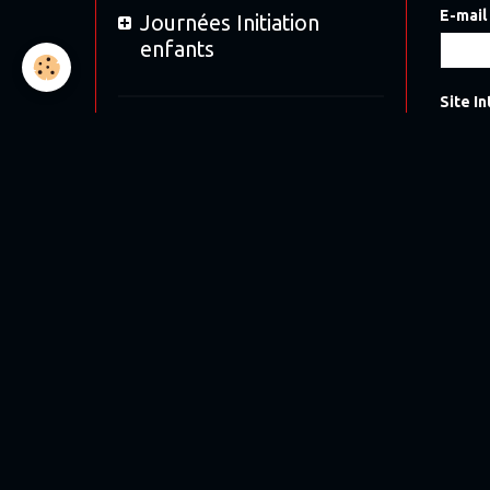
E-mail
Journées Initiation
enfants
Site I
Location
Messa
Bol d'Or 2019
Bol d'argent 2018
12H de Magny-cours
Moto tour 2017