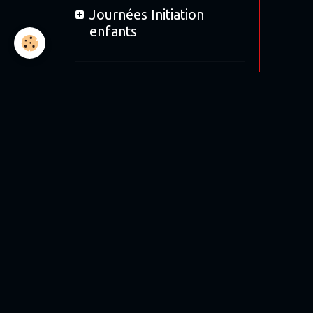
Journées Initiation
enfants
Location
Bol d'Or 2019
Bol d'argent 2018
12H de Magny-cours
Moto tour 2017