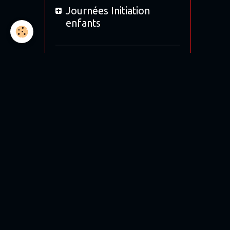
Journées Initiation
enfants
Location
Bol d'Or 2019
Bol d'argent 2018
12H de Magny-cours
Moto tour 2017