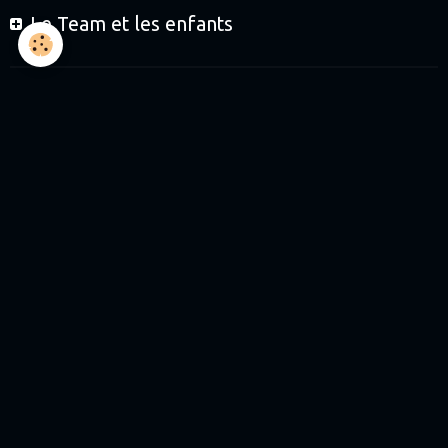
Le Team et les enfants
Le Team et les partenaires
Boutique
Journées de roulage
Journées Baptêmes
Journées Initiation enfants