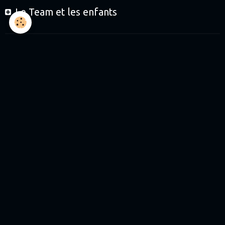
Le Team et les enfants
Le Team et les partenaires
Boutique
Journées de roulage
Journées Baptêmes
Journées Initiation enfants