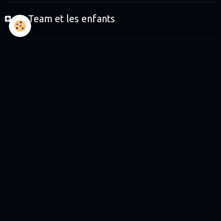
Le Team et les enfants
Le Team et les partenaires
Boutique
Journées de roulage
Journées Baptêmes
Journées Initiation enfants